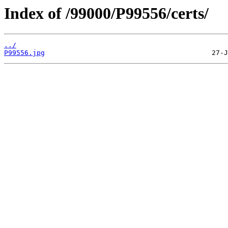
Index of /99000/P99556/certs/
../
P99556.jpg