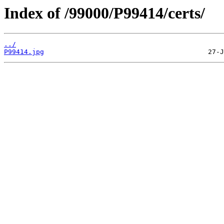
Index of /99000/P99414/certs/
../
P99414.jpg