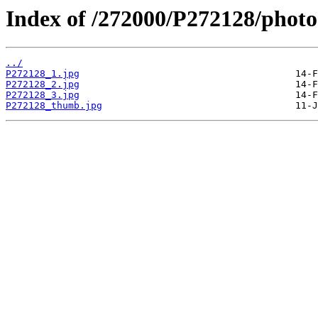
Index of /272000/P272128/photo
../
P272128_1.jpg
P272128_2.jpg
P272128_3.jpg
P272128_thumb.jpg