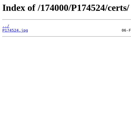
Index of /174000/P174524/certs/
../
P174524.jpg