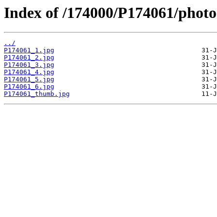
Index of /174000/P174061/photo
../
P174061_1.jpg
P174061_2.jpg
P174061_3.jpg
P174061_4.jpg
P174061_5.jpg
P174061_6.jpg
P174061_thumb.jpg